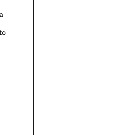
ca
to