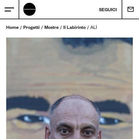
SEGUICI
Home
Progetti
Mostre
Il Labirinto
ALÌ